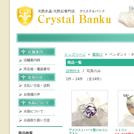
トップページ
>
魔除け
> ペンダント・
商品一覧
説明付き
/ 写真のみ
1件～14件 （全14件）
アメジストハート型ジルコニ
シトリン
商品検索
ア入り