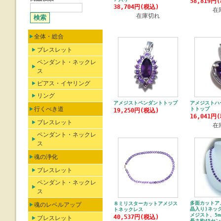
58,819円
38,704円(税込)
在
在庫切れ
全体・総合
ブレスレット
ペンダント・ネックレ
ス
ピアス・イヤリング
リング
アメジストペンダントトップ
アメジストハ
行くべき道
トトップ
19,250円(税込)
16,041円
ブレスレット
在
ペンダント・ネックレ
ス
魂の浄化
ブレスレット
ペンダント・ネックレ
ス
多面カットア
８ミリスターカットアメジス
魂のレベルアップ
晶入り)ネック
トネックレス
メジスト、5
40,537円(税込)
ブレスレット
長さ約45セ