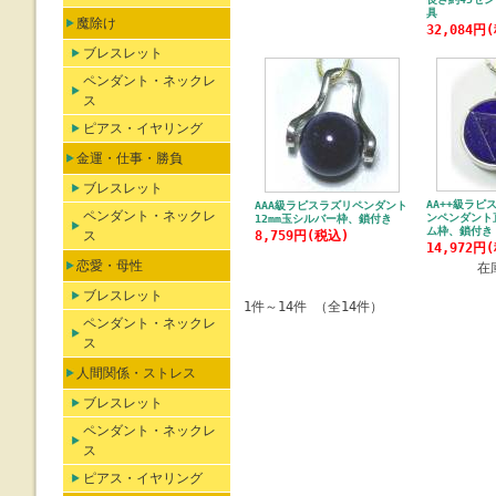
具
魔除け
32,084円
ブレスレット
ペンダント・ネックレ
ス
ピアス・イヤリング
金運・仕事・勝負
ブレスレット
AA++級ラピ
AAA級ラピスラズリペンダント
ペンダント・ネックレ
ンペンダント直
12mm玉シルバー枠、鎖付き
ム枠、鎖付き
ス
8,759円(税込)
14,972円
恋愛・母性
在
ブレスレット
1件～14件 （全14件）
ペンダント・ネックレ
ス
人間関係・ストレス
ブレスレット
ペンダント・ネックレ
ス
ピアス・イヤリング