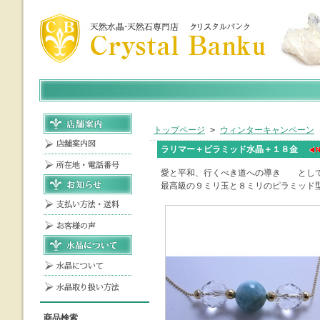
トップページ
>
ウィンターキャンペーン
ラリマー＋ピラミッド水晶＋１８金
愛と平和、行くべき道への導き とし
最高級の９ミリ玉と８ミリのピラミッド
商品検索